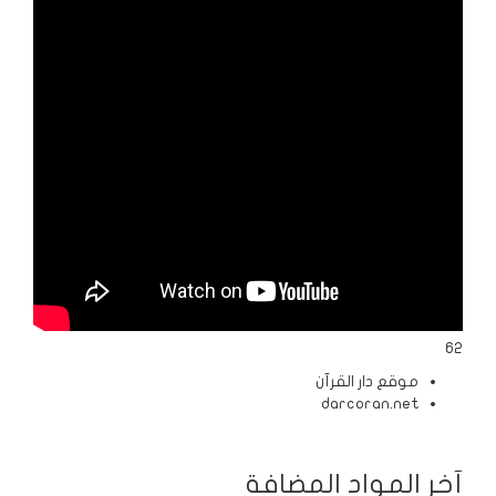
الردود
والمقالات
الفتاوى
الشرعية
62
موقع دار القرآن
darcoran.net
آخر المواد المضافة