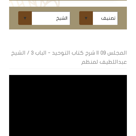
ومحاضرات
البث
المباشر
قسم
الكتب
المجلس 09 || شرح كتاب التوحيد - الباب ٣ / الشيخ
عبداللطيف لمنظم
الكتب
الإلكترونية
قسم
الكتب
الضوئية
المخطوطات