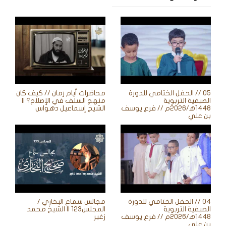
05 // الحفل الختامي للدورة
محاضرات أيام زمان // كيف كان
الصيفية التربوية
منهج السلف في الإصلاح؟ ||
1448ه‍/2026م // فرع يوسف
الشيخ إسماعيل دهواس
بن علي
04 // الحفل الختامي للدورة
مجالس سماع البخاري /
الصيفية التربوية
المجلس123 || الشيخ محمد
1448ه‍/2026م // فرع يوسف
زغير
بن علي