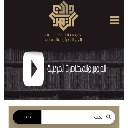
×
القرآن
الكريم
الدروس
والمحاضرات
المسموعة
الدروس
والمحاضرات
المرئية
بحث
الدروس