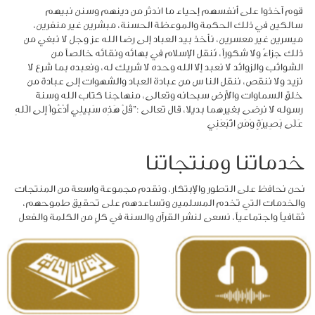
قوم آخذوا على أنفسهم إحياء ما اندثر من دينهم وسنن نبيهم
الردود
سالكين في ذلك الحكمة والموعظة الحسنة، مبشرين غير منفرين،
ميسرين غير معسرين، نأخذ بيد العباد إلى رضا الله عز وجل لا نبغي من
والمقالات
ذلك جزاءً ولا شكوراً، نَنقل الإسلام في بهائه ونقائه خالصاً من
الشوائب والزوائد لا نعبد إلا الله وحده لا شريك له، ونعبده بما شرع لا
نزيد ولا ننقص، ننقل الناس من عبادة العباد والشهوات إلى عبادة من
الفتاوى
خلق السماوات والأرض سبحانه وتعالى، منهاجنا كتاب الله وسنة
الشرعية
رسوله لا نرضى بغيرهما بديلا، قال تعالى :"قُلْ هَذِه سَبِيلِي أَدْعُواْ إِلى الَّلهِ
عَلَى بَصِيرَةٍ وَمَنِ اتَّبَعَنِي
خدماتنا ومنتجاتنا
نحن نحافظ على التطور والإبتكار، ونقدم مجموعة واسعة من المنتجات
والخدمات التي تخدم المسلمين وتساعدهم على تحقيق طموحهم،
ثقافياً واجتماعياً، نسعى لنشر القرآن والسنة في كلٍ من الكلمة والفعل