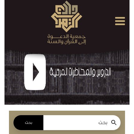
×
القرآن
الكريم
الدروس
والمحاضرات
المسموعة
الدروس
والمحاضرات
المرئية
بحث
الدروس