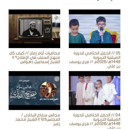
05 // الحفل الختامي للدورة
محاضرات أيام زمان // كيف كان
الصيفية التربوية
منهج السلف في الإصلاح؟ ||
1448ه‍/2026م // فرع يوسف
الشيخ إسماعيل دهواس
بن علي
04 // الحفل الختامي للدورة
مجالس سماع البخاري /
الصيفية التربوية
المجلس123 || الشيخ محمد
1448ه‍/2026م // فرع يوسف
زغير
بن علي