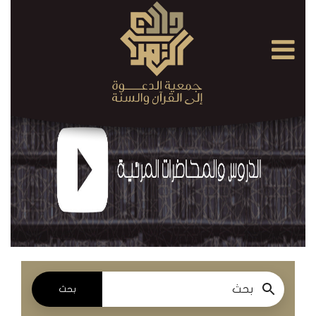
×
القرآن
الكريم
الدروس
والمحاضرات
المسموعة
الدروس
والمحاضرات
المرئية
بحث
الدروس