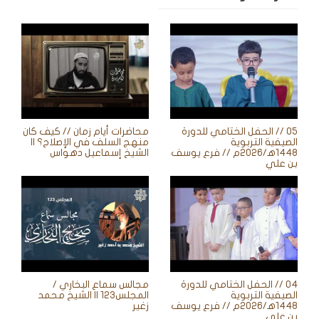
05 // الحفل الختامي للدورة
محاضرات أيام زمان // كيف كان
الصيفية التربوية
منهج السلف في الإصلاح؟ ||
1448ه‍/2026م // فرع يوسف
الشيخ إسماعيل دهواس
بن علي
04 // الحفل الختامي للدورة
مجالس سماع البخاري /
الصيفية التربوية
المجلس123 || الشيخ محمد
1448ه‍/2026م // فرع يوسف
زغير
بن علي