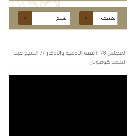
ومحاضرات
البث
المباشر
قسم
الكتب
المجلس 76 || فقه الأدعية والأذكار // الشيخ عبد
الصمد كوصوني
الكتب
الإلكترونية
قسم
الكتب
الضوئية
المخطوطات