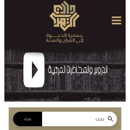
×
القرآن
الكريم
الدروس
والمحاضرات
المسموعة
الدروس
والمحاضرات
المرئية
بحث
الدروس