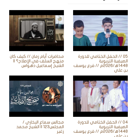
05 // الحفل الختامي للدورة
محاضرات أيام زمان // كيف كان
الصيفية التربوية
منهج السلف في الإصلاح؟ ||
1448ه‍/2026م // فرع يوسف
الشيخ إسماعيل دهواس
بن علي
04 // الحفل الختامي للدورة
مجالس سماع البخاري /
الصيفية التربوية
المجلس123 || الشيخ محمد
1448ه‍/2026م // فرع يوسف
زغير
بن علي