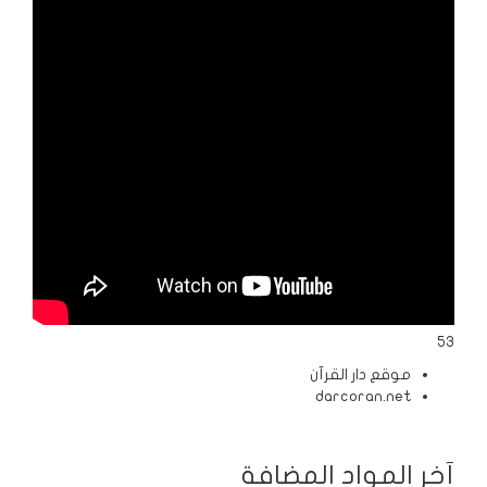
الردود
والمقالات
الفتاوى
الشرعية
53
موقع دار القرآن
darcoran.net
آخر المواد المضافة