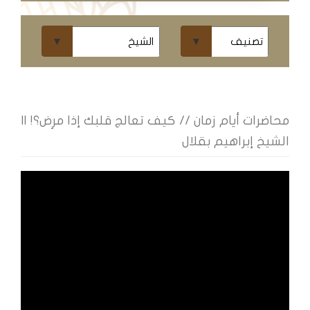
ومحاضرات
البث
المباشر
قسم
الكتب
محاضرات أيام زمان // كيف تعالج قلبك إذا مرِض؟! ||
الشيخ إبراهيم بقلال
الكتب
الإلكترونية
قسم
الكتب
الضوئية
المخطوطات