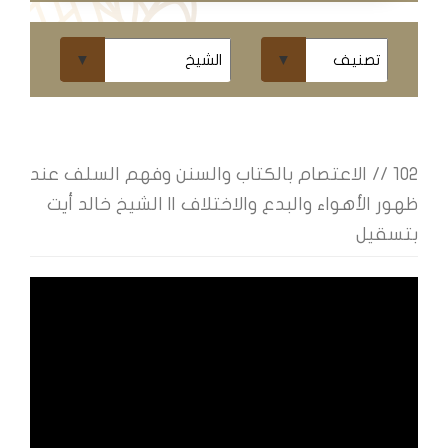
ومحاضرات
البث
المباشر
قسم
الكتب
102 // الاعتصام بالكتاب والسنن وفهم السلف عند
ظهور الأهواء والبدع والاختلاف || الشيخ خالد أيت
الكتب
بتسقيل
الإلكترونية
قسم
الكتب
الضوئية
المخطوطات