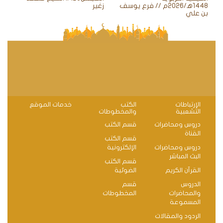
1448ه‍/2026م // فرع يوسف
زغير
بن علي
الإرتباطات
الكتب
خدمات الموقع
التشعبية
والمخطوطات
دروس ومحاضرات
قسم الكتب
القناة
قسم الكتب
دروس ومحاضرات
الإلكترونية
البث المباشر
قسم الكتب
القرآن الكريم
الضوئية
الدروس
قسم
والمحاضرات
المخطوطات
المسموعة
الردود والمقالات