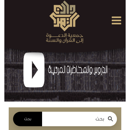
×
القرآن
الكريم
الدروس
والمحاضرات
المسموعة
الدروس
والمحاضرات
المرئية
بحث
الدروس