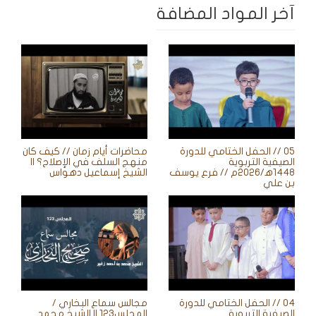
آخر المواد المضافة
05 // الحفل الختامي للدورة
محاضرات أيام زمان // كيف كان
الصيفية التربوية
منهج السلف في الإصلاح؟ ||
1448ه‍/2026م // فرع يوسف
الشيخ إسماعيل دهواس
بن علي
04 // الحفل الختامي للدورة
مجالس سماع البخاري /
الصيفية التربوية
المجلس123 || الشيخ محمد