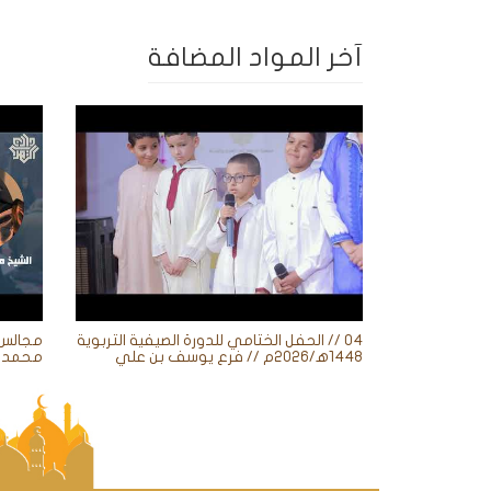
آخر المواد المضافة
04 // الحفل الختامي للدورة الصيفية التربوية
1448ه‍/2026م // فرع يوسف بن علي
محمد ز