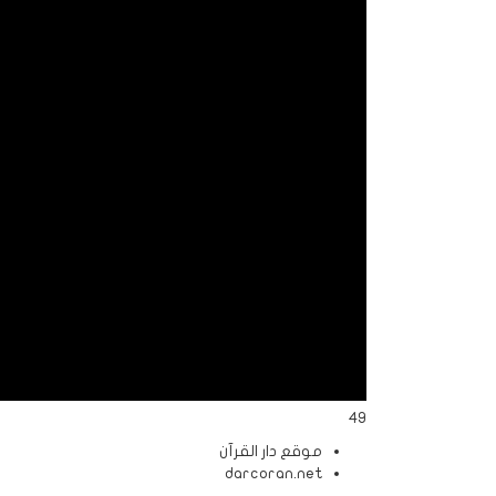
الردود
والمقالات
الفتاوى
الشرعية
49
موقع دار القرآن
darcoran.net