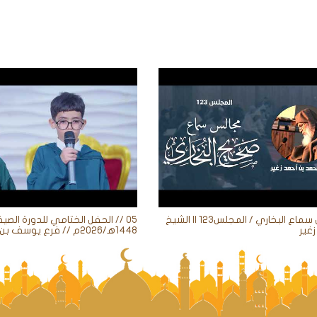
مجالس سماع البخاري / المجلس123 || الشيخ
05 // الحفل الختامي للدورة الصيف
غير
1448ه‍/2026م // فرع يوسف بن علي