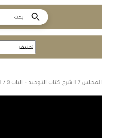
ومحاضرات
البث
المباشر
قسم
الكتب
الكتب
الإلكترونية
المجلس 7 || شرح كتاب التوحيد - الباب ٣ / الشيخ عبداللطيف لمنظم
قسم
الكتب
الضوئية
المخطوطات