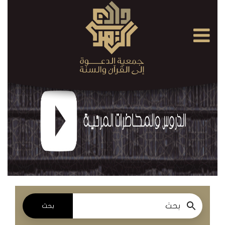
×
القرآن
الكريم
الدروس
والمحاضرات
المسموعة
الدروس
والمحاضرات
المرئية
بحث
الدروس