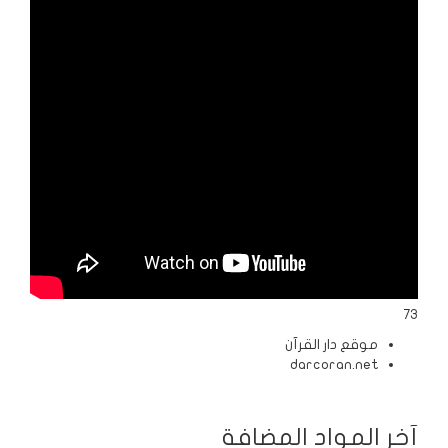
الردود
والمقالات
الفتاوى
الشرعية
73
موقع دار القرآن
darcoran.net
آخر المواد المضافة