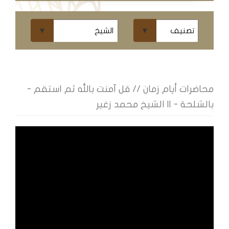
ومحاضرات
البث
المباشر
قسم
الكتب
محاضرات أيام زمان // قل آمنت بالله ثم استقم -
بالشلحة - || الشيخ محمد زغير
الكتب
الإلكترونية
قسم
الكتب
الضوئية
المخطوطات