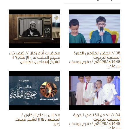
05 // الحفل الختامي للدورة
محاضرات أيام زمان // كيف كان
الصيفية التربوية
منهج السلف في الإصلاح؟ ||
1448ه‍/2026م // فرع يوسف
الشيخ إسماعيل دهواس
بن علي
04 // الحفل الختامي للدورة
مجالس سماع البخاري /
الصيفية التربوية
المجلس123 || الشيخ محمد
1448ه‍/2026م // فرع يوسف
زغير
بن علي