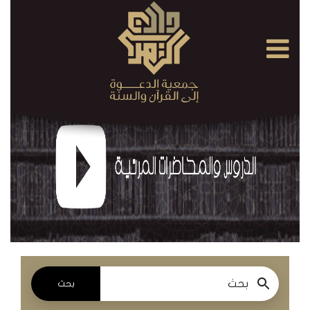
×
القرآن
الكريم
الدروس
والمحاضرات
المسموعة
الدروس
والمحاضرات
المرئية
بحث
الدروس