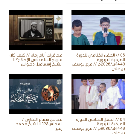
05 // الحفل الختامي للدورة
محاضرات أيام زمان // كيف كان
الصيفية التربوية
منهج السلف في الإصلاح؟ ||
1448ه‍/2026م // فرع يوسف
الشيخ إسماعيل دهواس
بن علي
04 // الحفل الختامي للدورة
مجالس سماع البخاري /
الصيفية التربوية
المجلس123 || الشيخ محمد
1448ه‍/2026م // فرع يوسف
زغير
بن علي