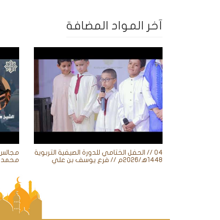
آخر المواد المضافة
04 // الحفل الختامي للدورة الصيفية التربوية
1448ه‍/2026م // فرع يوسف بن علي
محمد ز