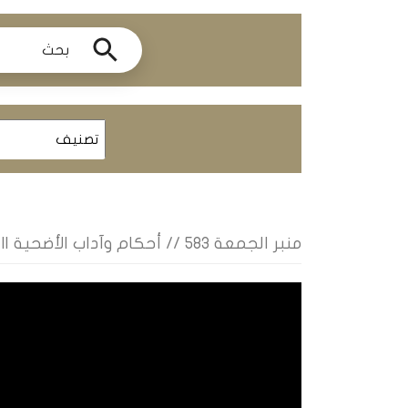
ومحاضرات
البث
المباشر
قسم
الكتب
الكتب
الإلكترونية
منبر الجمعة 583 // أحكام وآداب الأضحية || الشيخ نور الدين درواش
قسم
الكتب
الضوئية
المخطوطات