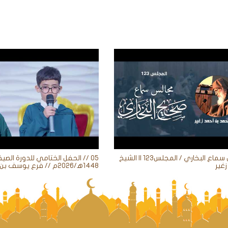
مجالس سماع البخاري / المجلس123 || الشيخ
05 // الحفل الختامي للدورة الصيف
غير
1448ه‍/2026م // فرع يوسف بن علي