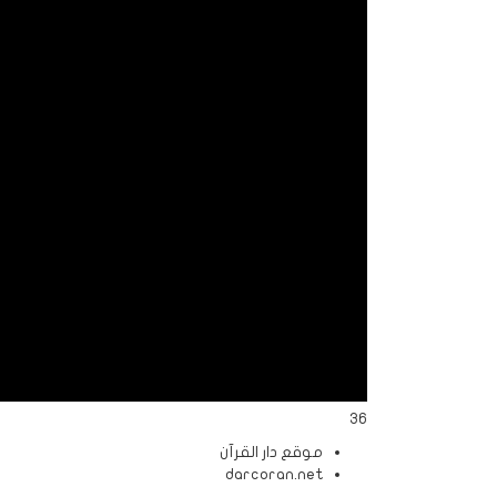
الردود
والمقالات
الفتاوى
الشرعية
36
موقع دار القرآن
darcoran.net