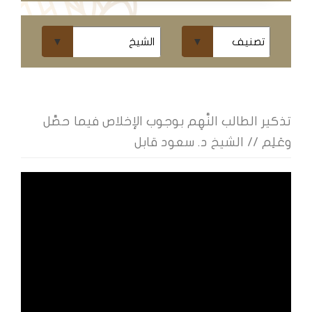
ومحاضرات
البث
المباشر
قسم
الكتب
تذكير الطالب النَّهِم بوجوب الإخلاص فيما حصَّل
وعَلِم // الشيخ د. سعود قابل
الكتب
الإلكترونية
قسم
الكتب
الضوئية
المخطوطات