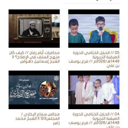
05 // الحفل الختامي للدورة
محاضرات أيام زمان // كيف كان
الصيفية التربوية
منهج السلف في الإصلاح؟ ||
1448ه‍/2026م // فرع يوسف
الشيخ إسماعيل دهواس
بن علي
04 // الحفل الختامي للدورة
مجالس سماع البخاري /
الصيفية التربوية
المجلس123 || الشيخ محمد
1448ه‍/2026م // فرع يوسف
زغير
بن علي