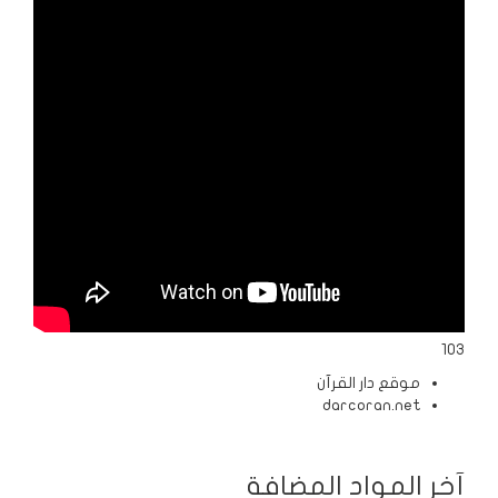
الردود
والمقالات
الفتاوى
الشرعية
103
موقع دار القرآن
darcoran.net
آخر المواد المضافة