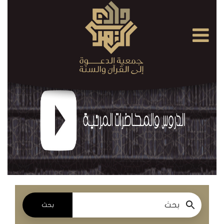
×
القرآن
الكريم
الدروس
والمحاضرات
المسموعة
الدروس
والمحاضرات
المرئية
بحث
الدروس