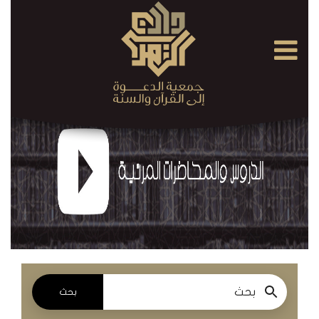
×
القرآن
الكريم
الدروس
والمحاضرات
المسموعة
الدروس
والمحاضرات
المرئية
بحث
الدروس