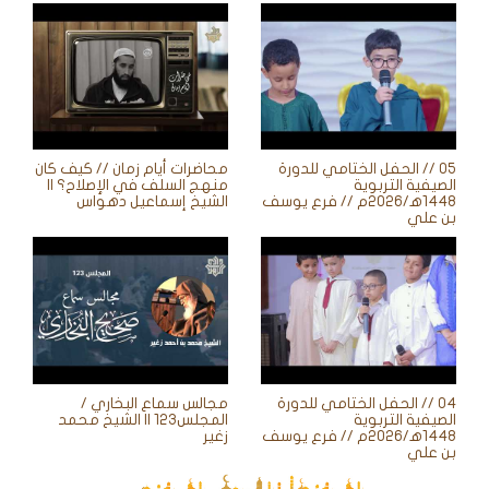
05 // الحفل الختامي للدورة
محاضرات أيام زمان // كيف كان
الصيفية التربوية
منهج السلف في الإصلاح؟ ||
1448ه‍/2026م // فرع يوسف
الشيخ إسماعيل دهواس
بن علي
04 // الحفل الختامي للدورة
مجالس سماع البخاري /
الصيفية التربوية
المجلس123 || الشيخ محمد
1448ه‍/2026م // فرع يوسف
زغير
بن علي