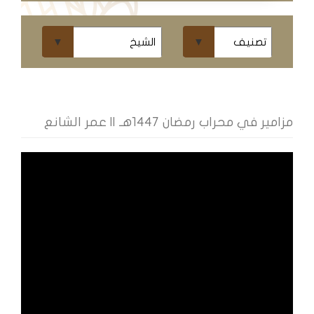
ومحاضرات
البث
المباشر
قسم
الكتب
مزامير في محراب رمضان 1447هـ || عمر الشانع
الكتب
الإلكترونية
قسم
الكتب
الضوئية
المخطوطات