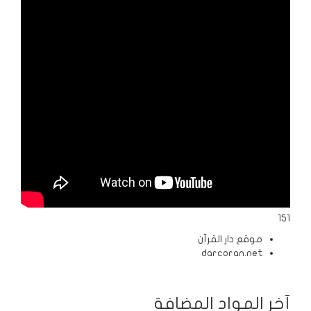
الردود
والمقالات
الفتاوى
الشرعية
151
موقع دار القرآن
darcoran.net
آخر المواد المضافة