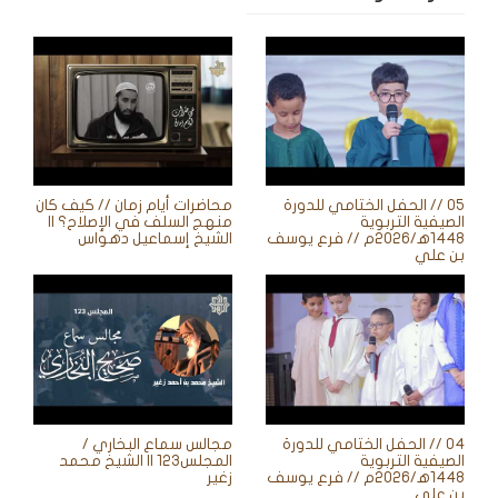
05 // الحفل الختامي للدورة
محاضرات أيام زمان // كيف كان
الصيفية التربوية
منهج السلف في الإصلاح؟ ||
1448ه‍/2026م // فرع يوسف
الشيخ إسماعيل دهواس
بن علي
04 // الحفل الختامي للدورة
مجالس سماع البخاري /
الصيفية التربوية
المجلس123 || الشيخ محمد
1448ه‍/2026م // فرع يوسف
زغير
بن علي