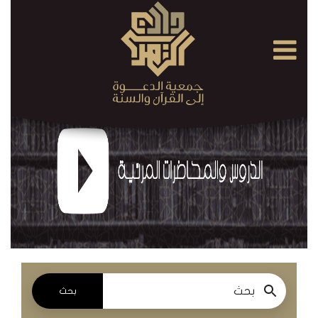
×
القرآن
الكريم
الدروس
والمحاضرات
المسموعة
الدروس
والمحاضرات
المرئية
بحث
الدروس