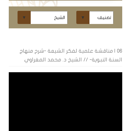
ومحاضرات
البث
المباشر
قسم
الكتب
06 | مناقشة علمية لفكر الشيعة -شرح منهاج
السنة النبوية- // الشيخ د. محمد المغراوي
الكتب
الإلكترونية
قسم
الكتب
الضوئية
المخطوطات