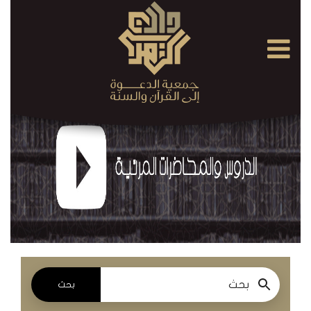
×
القرآن
الكريم
الدروس
والمحاضرات
المسموعة
الدروس
والمحاضرات
المرئية
بحث
الدروس