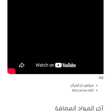
الردود
والمقالات
الفتاوى
الشرعية
132
موقع دار القرآن
darcoran.net
آخر المواد المضافة