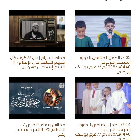
05 // الحفل الختامي للدورة
محاضرات أيام زمان // كيف كان
الصيفية التربوية
منهج السلف في الإصلاح؟ ||
1448ه‍/2026م // فرع يوسف
الشيخ إسماعيل دهواس
بن علي
04 // الحفل الختامي للدورة
مجالس سماع البخاري /
الصيفية التربوية
المجلس123 || الشيخ محمد
1448ه‍/2026م // فرع يوسف
زغير
بن علي