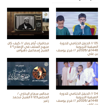
05 // الحفل الختامي للدورة
محاضرات أيام زمان // كيف كان
الصيفية التربوية
منهج السلف في الإصلاح؟ ||
1448ه‍/2026م // فرع يوسف
الشيخ إسماعيل دهواس
بن علي
04 // الحفل الختامي للدورة
مجالس سماع البخاري /
الصيفية التربوية
المجلس123 || الشيخ محمد
1448ه‍/2026م // فرع يوسف
زغير
بن علي