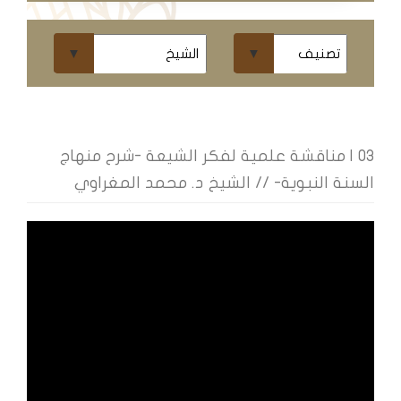
ومحاضرات
البث
المباشر
قسم
الكتب
03 | مناقشة علمية لفكر الشيعة -شرح منهاج
السنة النبوية- // الشيخ د. محمد المغراوي
الكتب
الإلكترونية
قسم
الكتب
الضوئية
المخطوطات