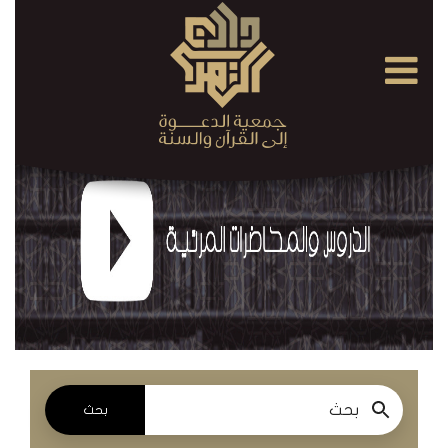
×
القرآن
الكريم
الدروس
والمحاضرات
المسموعة
الدروس
والمحاضرات
المرئية
بحث
الدروس