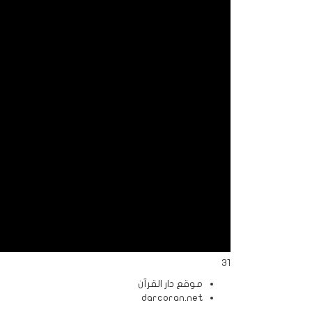
الردود
والمقالات
الفتاوى
الشرعية
31
موقع دار القرآن
darcoran.net