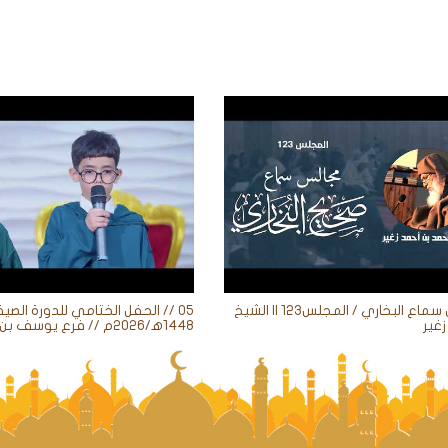
مجالس سماع البخاري / المجلس123 || الشيخ
05 // الحفل الختامي للدورة الصيف
غير
1448ه‍/2026م // فرع يوسف بن علي