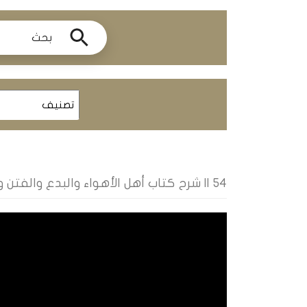
ومحاضرات
البث
المباشر
قسم
الكتب
الكتب
الإلكترونية
54 || شرح كتاب أهل الأهواء والبدع والفتن والاختلاف | المقلّدة - المبحث الرابع // الشيخ أحمد المغير
قسم
الكتب
الضوئية
المخطوطات