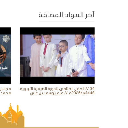
آخر المواد المضافة
04 // الحفل الختامي للدورة الصيفية التربوية
1448ه‍/2026م // فرع يوسف بن علي
محمد ز