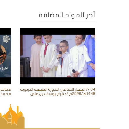
آخر المواد المضافة
04 // الحفل الختامي للدورة الصيفية التربوية
1448ه‍/2026م // فرع يوسف بن علي
محمد ز