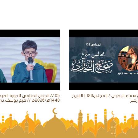
مجالس سماع البخاري / المجلس123 || الشيخ
05 // الحفل الختامي للدورة الصيف
غير
1448ه‍/2026م // فرع يوسف بن علي