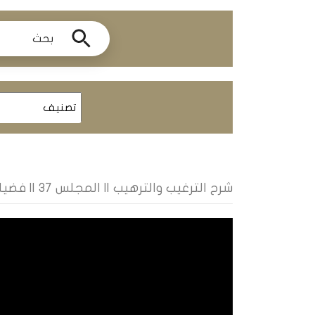
ومحاضرات
البث
المباشر
قسم
الكتب
الكتب
الإلكترونية
شرح الترغيب والترهيب || المجلس 37 || فضيلة الشيخ محمد زهرات
قسم
الكتب
الضوئية
المخطوطات