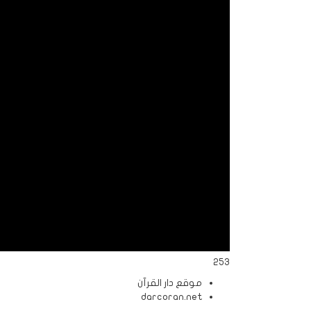
الردود
والمقالات
الفتاوى
الشرعية
253
موقع دار القرآن
darcoran.net