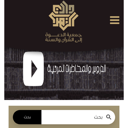
×
القرآن
الكريم
الدروس
والمحاضرات
المسموعة
الدروس
والمحاضرات
المرئية
بحث
الدروس