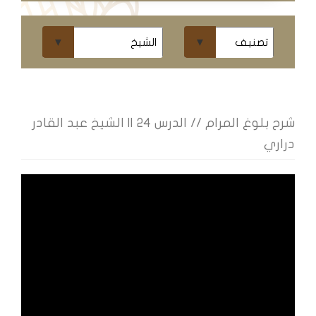
ومحاضرات
البث
المباشر
قسم
الكتب
شرح بلوغ المرام // الدرس 24 || الشيخ عبد القادر
دراري
الكتب
الإلكترونية
قسم
الكتب
الضوئية
المخطوطات