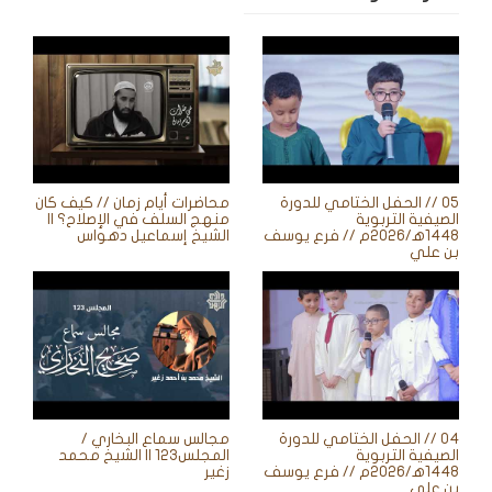
05 // الحفل الختامي للدورة
محاضرات أيام زمان // كيف كان
الصيفية التربوية
منهج السلف في الإصلاح؟ ||
1448ه‍/2026م // فرع يوسف
الشيخ إسماعيل دهواس
بن علي
04 // الحفل الختامي للدورة
مجالس سماع البخاري /
الصيفية التربوية
المجلس123 || الشيخ محمد
1448ه‍/2026م // فرع يوسف
زغير
بن علي