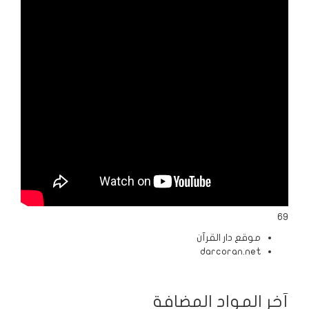
الردود
والمقالات
الفتاوى
الشرعية
69
موقع دار القرآن
darcoran.net
آخر المواد المضافة