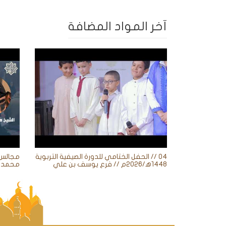
آخر المواد المضافة
04 // الحفل الختامي للدورة الصيفية التربوية
1448ه‍/2026م // فرع يوسف بن علي
محمد ز