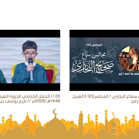
مجالس سماع البخاري / المجلس123 || الشيخ
05 // الحفل الختامي للدورة الصيف
غير
1448ه‍/2026م // فرع يوسف بن علي