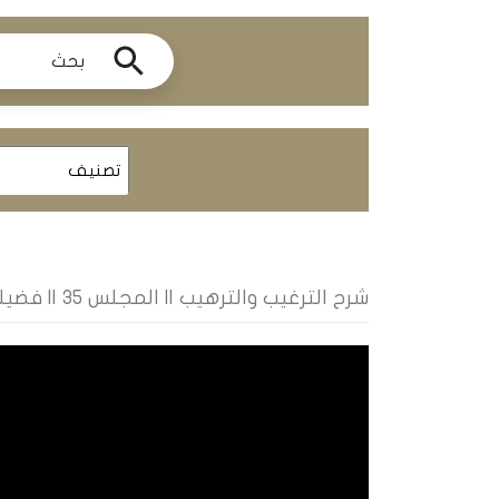
ومحاضرات
البث
المباشر
قسم
الكتب
الكتب
الإلكترونية
شرح الترغيب والترهيب || المجلس 35 || فضيلة الشيخ محمد زهرات
قسم
الكتب
الضوئية
المخطوطات