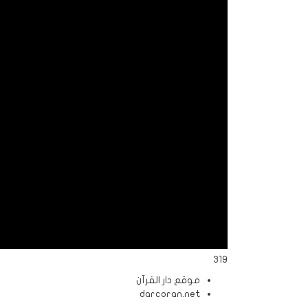
الردود
والمقالات
الفتاوى
الشرعية
319
موقع دار القرآن
darcoran.net