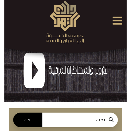
×
القرآن
الكريم
الدروس
والمحاضرات
المسموعة
الدروس
والمحاضرات
المرئية
بحث
الدروس