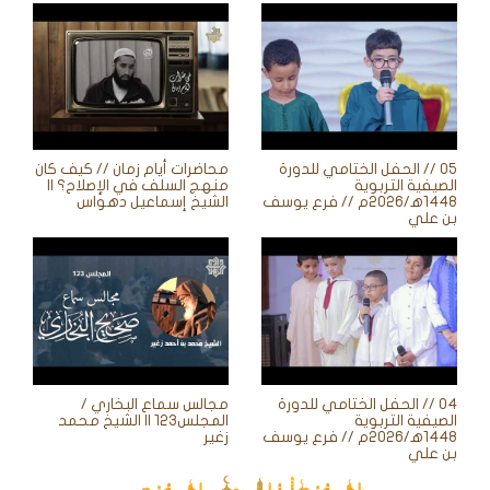
05 // الحفل الختامي للدورة
محاضرات أيام زمان // كيف كان
الصيفية التربوية
منهج السلف في الإصلاح؟ ||
1448ه‍/2026م // فرع يوسف
الشيخ إسماعيل دهواس
بن علي
04 // الحفل الختامي للدورة
مجالس سماع البخاري /
الصيفية التربوية
المجلس123 || الشيخ محمد
1448ه‍/2026م // فرع يوسف
زغير
بن علي