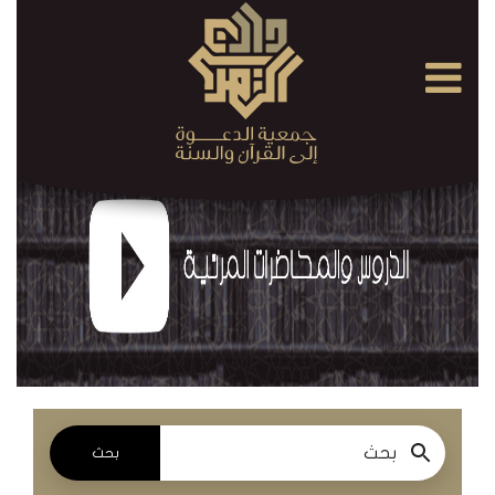
×
القرآن
الكريم
الدروس
والمحاضرات
المسموعة
الدروس
والمحاضرات
المرئية
بحث
الدروس