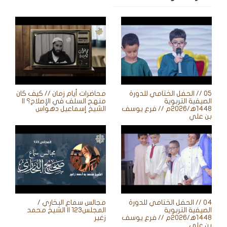
05 // الحفل الختامي للدورة
محاضرات أيام زمان // كيف كان
الصيفية التربوية
منهج السلف في الإصلاح؟ ||
1448ه‍/2026م // فرع يوسف
الشيخ إسماعيل دهواس
بن علي
04 // الحفل الختامي للدورة
مجالس سماع البخاري /
الصيفية التربوية
المجلس123 || الشيخ محمد
1448ه‍/2026م // فرع يوسف
زغير
بن علي