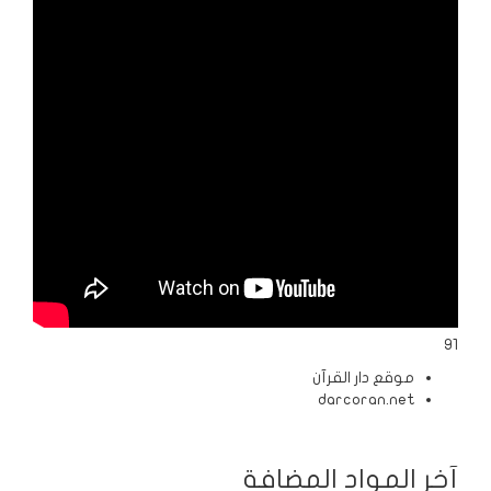
الردود
والمقالات
الفتاوى
الشرعية
91
موقع دار القرآن
darcoran.net
آخر المواد المضافة