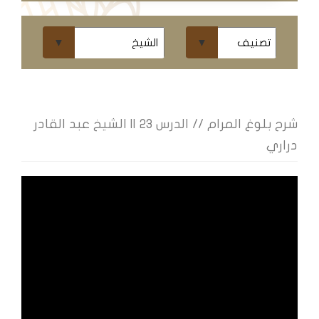
ومحاضرات
البث
المباشر
قسم
الكتب
شرح بلوغ المرام // الدرس 23 || الشيخ عبد القادر
دراري
الكتب
الإلكترونية
قسم
الكتب
الضوئية
المخطوطات