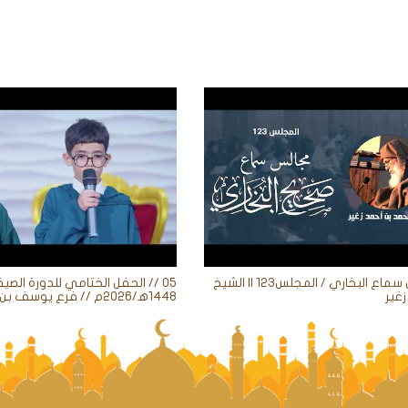
مجالس سماع البخاري / المجلس123 || الشيخ
05 // الحفل الختامي للدورة الصيف
غير
1448ه‍/2026م // فرع يوسف بن علي