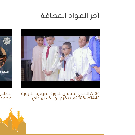
آخر المواد المضافة
04 // الحفل الختامي للدورة الصيفية التربوية
1448ه‍/2026م // فرع يوسف بن علي
محمد ز