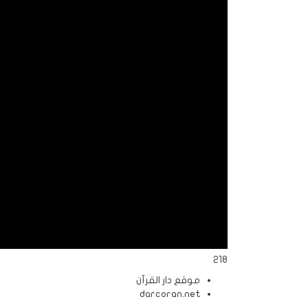
الردود
والمقالات
الفتاوى
الشرعية
218
موقع دار القرآن
darcoran.net