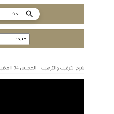
ومحاضرات
البث
المباشر
قسم
الكتب
الكتب
الإلكترونية
شرح الترغيب والترهيب || المجلس 34 || فضيلة الشيخ محمد زهرات
قسم
الكتب
الضوئية
المخطوطات