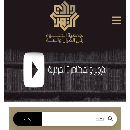
×
القرآن
الكريم
الدروس
والمحاضرات
المسموعة
الدروس
والمحاضرات
المرئية
بحث
الدروس