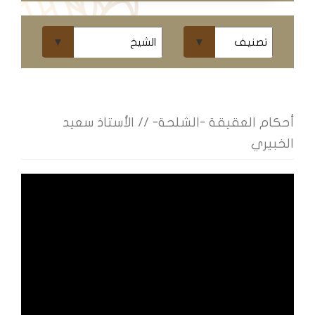
ومحاضرات
البث
المباشر
قسم
الكتب
أحكام العقيقة -الشلحة- // الأستاذ سعيد
الخبيري
الكتب
الإلكترونية
قسم
الكتب
الضوئية
المخطوطات