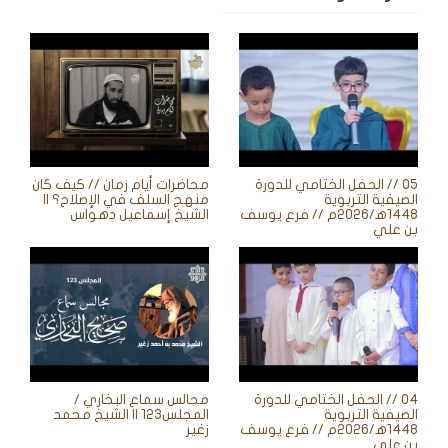
05 // الحفل الختامي للدورة
محاضرات أيام زمان // كيف كان
الصيفية التربوية
منهج السلف في الإصلاح؟ ||
1448ه‍/2026م // فرع يوسف
الشيخ إسماعيل دهواس
بن علي
04 // الحفل الختامي للدورة
مجالس سماع البخاري /
الصيفية التربوية
المجلس123 || الشيخ محمد
1448ه‍/2026م // فرع يوسف
زغير
بن علي