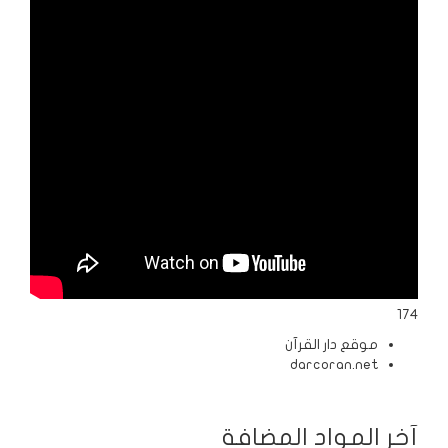
الردود
والمقالات
الفتاوى
الشرعية
174
موقع دار القرآن
darcoran.net
آخر المواد المضافة