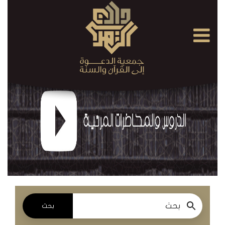
×
القرآن
الكريم
الدروس
والمحاضرات
المسموعة
الدروس
والمحاضرات
المرئية
بحث
الدروس