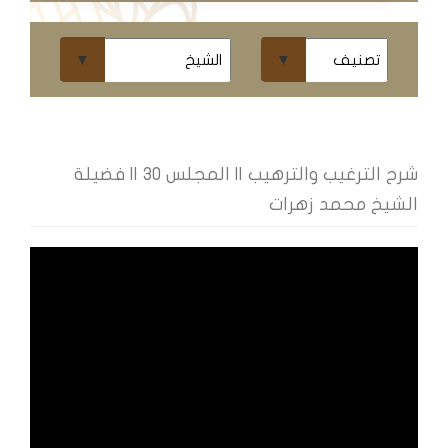
ومحاضرات
البث
المباشر
قسم
الكتب
شرح الترغيب والترهيب || المجلس 30 || فضيلة
الشيخ محمد زهرات
الكتب
الإلكترونية
قسم
الكتب
الضوئية
المخطوطات