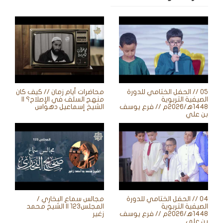
05 // الحفل الختامي للدورة
محاضرات أيام زمان // كيف كان
الصيفية التربوية
منهج السلف في الإصلاح؟ ||
1448ه‍/2026م // فرع يوسف
الشيخ إسماعيل دهواس
بن علي
04 // الحفل الختامي للدورة
مجالس سماع البخاري /
الصيفية التربوية
المجلس123 || الشيخ محمد
1448ه‍/2026م // فرع يوسف
زغير
بن علي