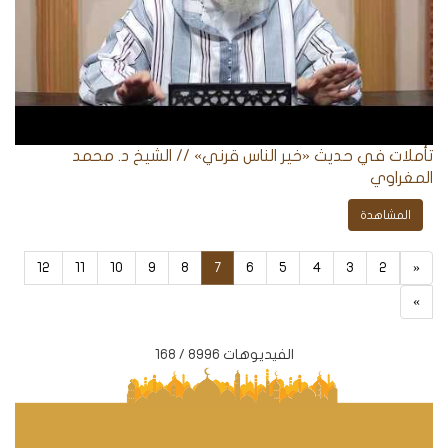
تأملات في حديث «خير الناس قرني» // الشيخ د. محمد
المغراوي
المشاهدة
12
11
10
9
8
7
6
5
4
3
2
«
»
الفيديوهات 8996 / 168