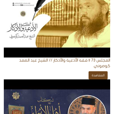
المجلس 73 || فقه الأدعية والأذكار // الشيخ عبد الصمد
كوصوني
المشاهدة