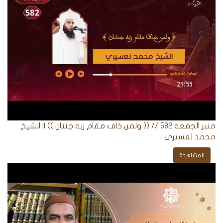
منبر الجمعة 582 // (( ولمن خاف مقام ربه جنتان )) || الشيخ
محمد لعسيري
المشاهدة