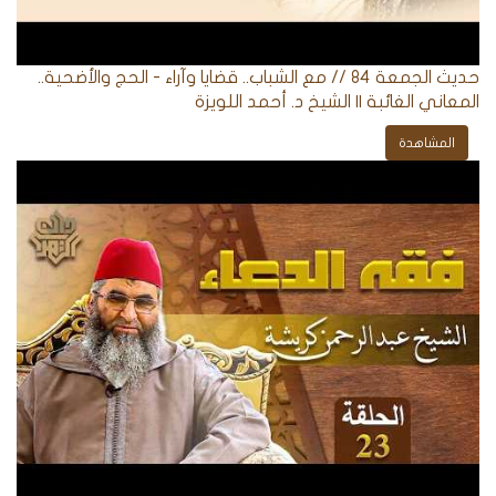
حديث الجمعة 84 // مع الشباب.. قضايا وآراء - الحج والأضحية..
المعاني الغائبة || الشيخ د. أحمد اللويزة
المشاهدة