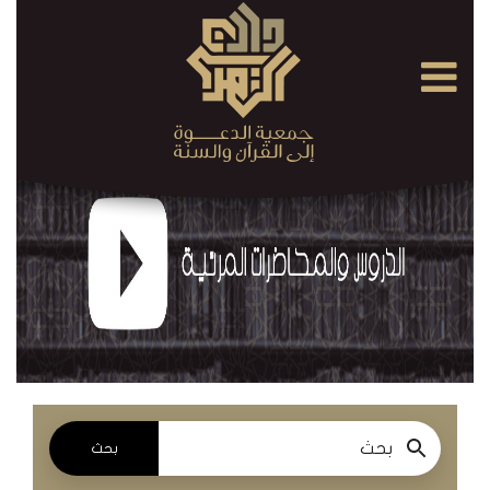
×
القرآن
الكريم
الدروس
والمحاضرات
المسموعة
الدروس
والمحاضرات
المرئية
بحث
الدروس