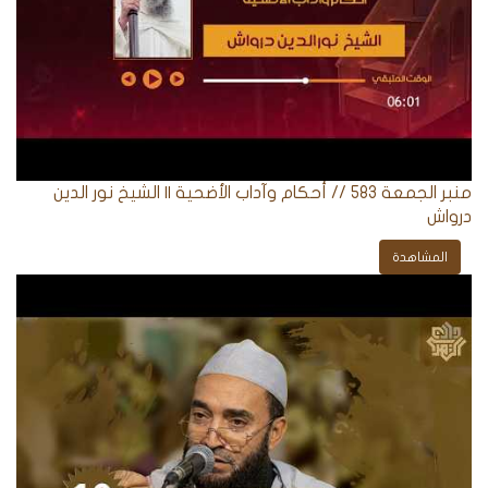
منبر الجمعة 583 // أحكام وآداب الأضحية || الشيخ نور الدين
درواش
المشاهدة