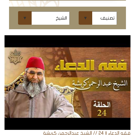
ومحاضرات
البث
المباشر
قسم
الكتب
الكتب
الإلكترونية
قسم
الكتب
الضوئية
المخطوطات
فقه الدعاء || 24 // الشيخ عبدالرحمن كريشة