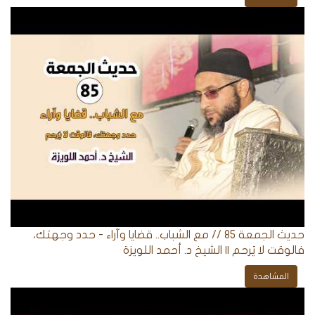
حديث الجمعة 85 // مع الشباب.. قضايا وآراء - حدد وجهتك،
فالوقت لا يَرحم || الشيخ د. أحمد اللويزة
المشاهدة