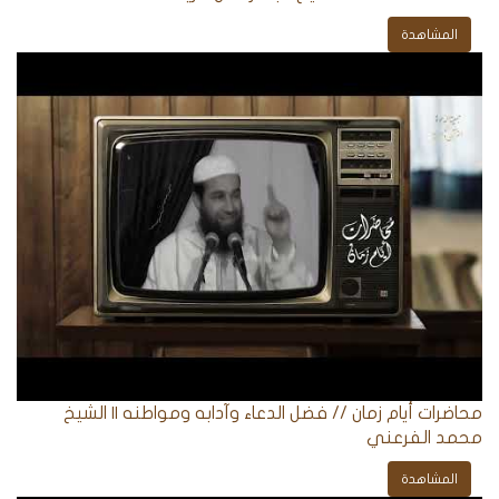
المشاهدة
الردود
والمقالات
الفتاوى
الشرعية
محاضرات أيام زمان // فضل الدعاء وآدابه ومواطنه || الشيخ
محمد الفرعني
المشاهدة