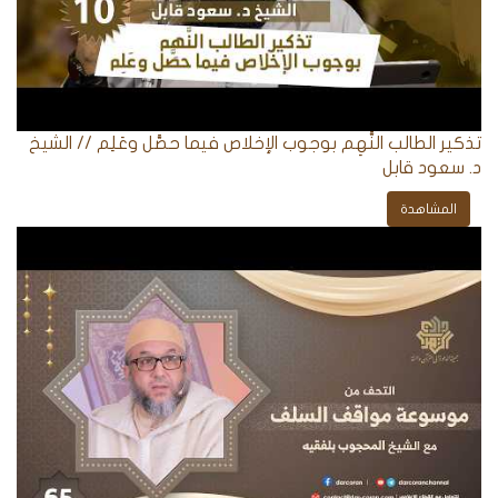
تذكير الطالب النَّهِم بوجوب الإخلاص فيما حصَّل وعَلِم // الشيخ
د. سعود قابل
المشاهدة