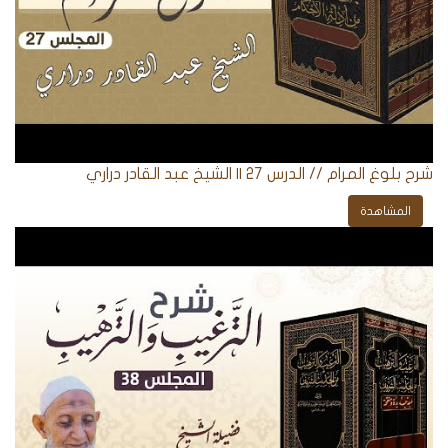
شرح بلوغ المرام // الدرس 27 || الشيخ عبد القادر دراري
المشاهدة