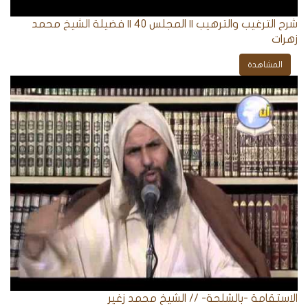
شرح الترغيب والترهيب || المجلس 40 || فضيلة الشيخ محمد
زهرات
المشاهدة
الاستقامة -بالشلحة- // الشيخ محمد زغير