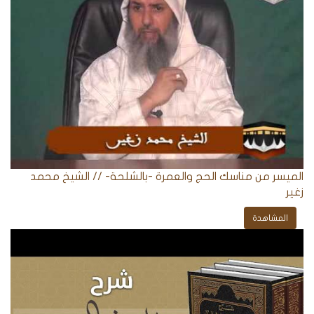
الميسر من مناسك الحج والعمرة -بالشلحة- // الشيخ محمد
زغير
المشاهدة