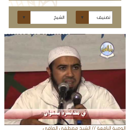
ومحاضرات
البث
المباشر
قسم
الكتب
الكتب
الإلكترونية
قسم
الكتب
الضوئية
المخطوطات
الوصية النافعة // الشيخ مصطفى الصافي