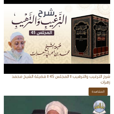
شرح الترغيب والترهيب || المجلس 45 || فضيلة الشيخ محمد
زهرات
المشاهدة