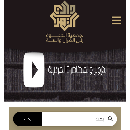
×
القرآن
الكريم
الدروس
والمحاضرات
المسموعة
الدروس
والمحاضرات
المرئية
بحث
الدروس