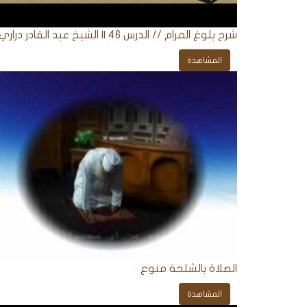
الردود
شرح بلوغ المرام // الدرس 46 || الشيخ عبد القادر دراري
والمقالات
المشاهدة
الفتاوى
الشرعية
الصلاة بالشلحة منوع
المشاهدة