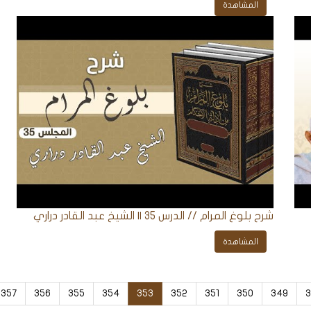
المشاهدة
شرح بلوغ المرام // الدرس 35 || الشيخ عبد القادر دراري
المشاهدة
357
356
355
354
353
352
351
350
349
3