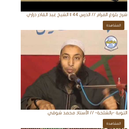
شرح بلوغ المرام // الدرس 44 || الشيخ عبد القادر دراري
المشاهدة
التوبة -بالشلحة- // الأستاذ محمد شوقي
المشاهدة