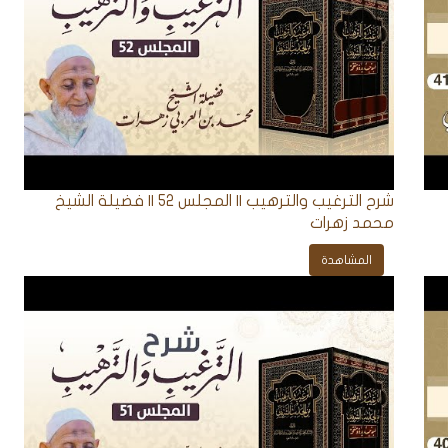
شرح الترغيب والترهيب || المجلس 52 || فضيلة الشيخ
محمد زهرات
المشاهدة