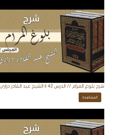
شرح بلوغ المرام // الدرس 42 || الشيخ عبد القادر دراري
المشاهدة