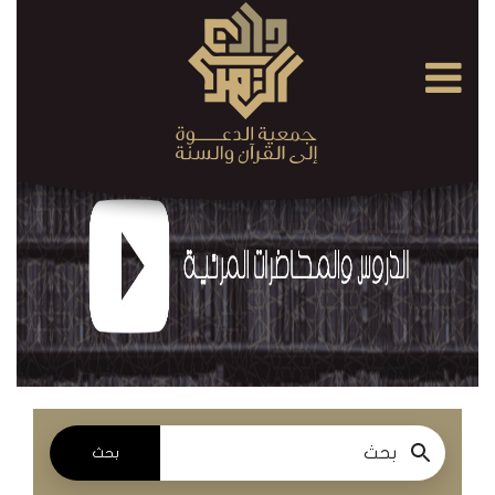
×
القرآن
الكريم
الدروس
والمحاضرات
المسموعة
الدروس
والمحاضرات
المرئية
بحث
الدروس