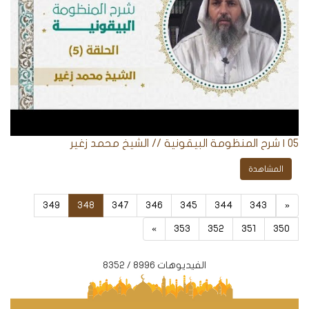
05 | شرح المنظومة البيقونية // الشيخ محمد زغير
المشاهدة
349
348
347
346
345
344
343
«
»
353
352
351
350
الفيديوهات 8996 / 8352