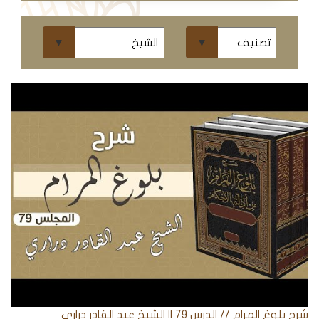
ومحاضرات
البث
المباشر
قسم
الكتب
الكتب
الإلكترونية
قسم
الكتب
الضوئية
المخطوطات
شرح بلوغ المرام // الدرس 79 || الشيخ عبد القادر دراري