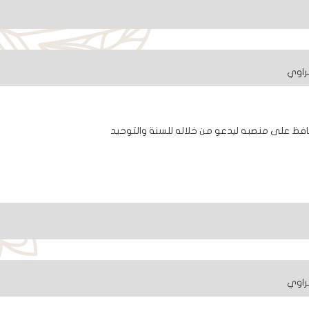
راوي
افظ على منصبه ليدعو من خلاله للسنة والتوحيد
راوي