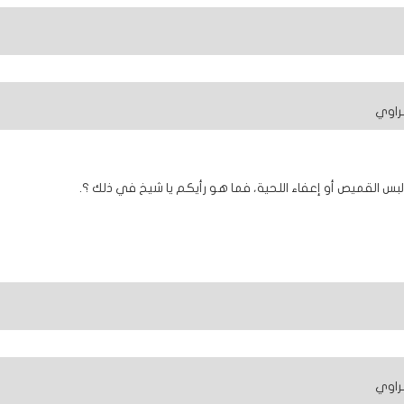
راوي
س القميص أو إعفاء اللحية، فما هو رأيكم يا شيخ في ذلك ؟.
راوي