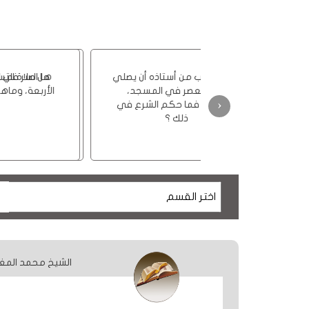
ومحاضرات
البث
المباشر
تلميذ يطلب من أستاذه أن يصلي
قسم
صلاة العصر في المسجد،
الكتب
‹
فيمنعه، فما حكم الشرع في
ذلك ؟
الكتب
الإلكترونية
قسم
الكتب
الضوئية
الشيخ محمد المغ
المخطوطات