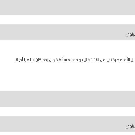
راوي
 الله..فصرفني عن الاشتغال بهذه المسألة فهل رده كان سلفيا أم لا.
راوي