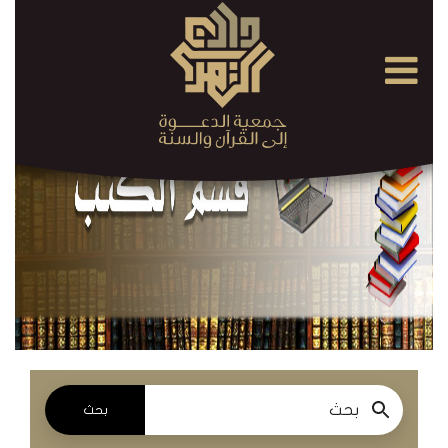
×
القرآن
الكريم
الدروس
والمحاضرات
المسموعة
الدروس
والمحاضرات
المرئية
بحث
الدروس