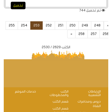
تحميل
تم تحميل
744
255
254
253
252
251
250
249
248
«
»
258
257
256
الكتب 2629 / 2530
الإرتباطات
الكتب
خدمات الموقع
التشعبية
والمخطوطات
دروس ومحاضرات
قسم الكتب
القناة
قسم الكتب