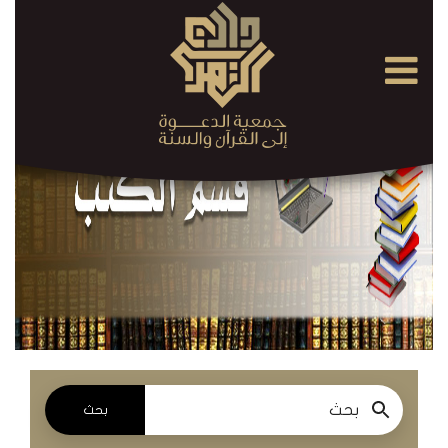
×
القرآن
الكريم
الدروس
والمحاضرات
المسموعة
الدروس
والمحاضرات
المرئية
بحث
الدروس